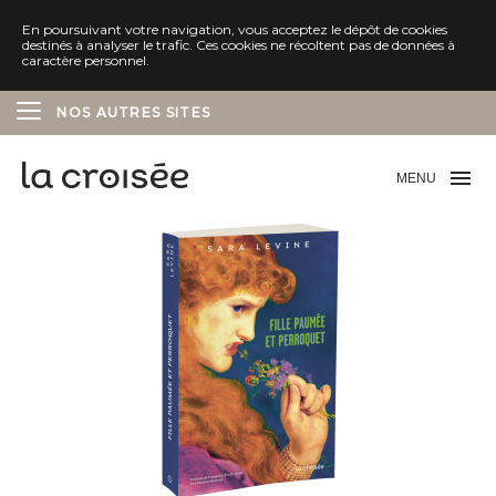
En poursuivant votre navigation, vous acceptez le dépôt de cookies
destinés à analyser le trafic. Ces cookies ne récoltent pas de données à
caractère personnel.
NOS AUTRES SITES
ÉDITIONS DELCOURT
MENU
ÉDITIONS SOLEIL
ÉDITIONS MARCHIALY
ÉDITIONS LES AVRILS