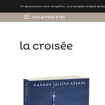
En poursuivant votre navigation, vous acceptez le dépôt de cooki
NOS AUTRES SITES
ÉDITIONS DELCOURT
ÉDITIONS SOLEIL
ÉDITIONS MARCHIALY
ÉDITIONS LES AVRILS