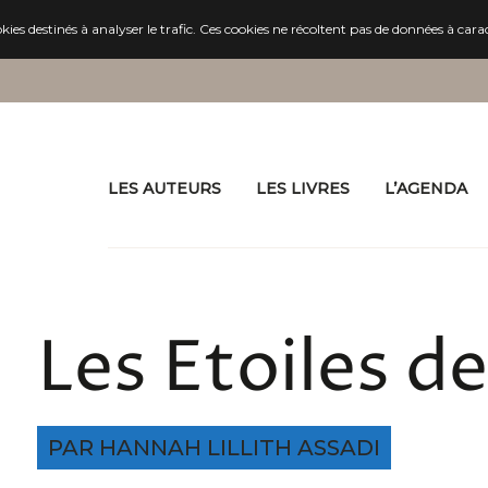
es destinés à analyser le trafic. Ces cookies ne récoltent pas de données à cara
LES AUTEURS
LES LIVRES
L’AGENDA
Les Étoiles de
PAR HANNAH LILLITH ASSADI