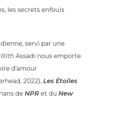
, les secrets enfouis
ldienne, servi par une
Lillith Assadi nous emporte
oire d’amour
erhead, 2022),
Les Étoiles
omans de
NPR
et du
New