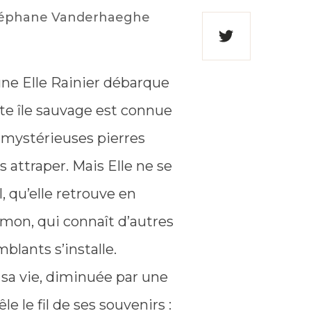
sur
r Stéphane Vanderhaeghe
Facebook
Partager
sur
une Elle Rainier débarque
Twitter
tte île sauvage est connue
 mystérieuses pierres
s attraper. Mais Elle ne se
, qu’elle retrouve en
imon, qui connaît d’autres
blants s’installe.
 sa vie, diminuée par une
 le fil de ses souvenirs :