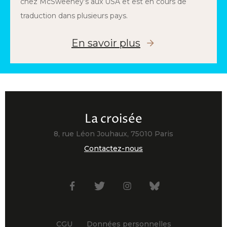
chez McSweeney’s aux USA et est en cours de
traduction dans plusieurs pays.
En savoir plus
La croisée
8, rue Léon Jouhaux, 75010 Paris
Contactez-nous
Facebook
Twitter
Instagram
Bsky
CGU
Données personnelles