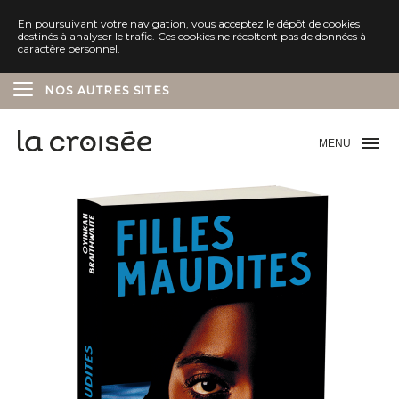
En poursuivant votre navigation, vous acceptez le dépôt de cookies
destinés à analyser le trafic. Ces cookies ne récoltent pas de données à
caractère personnel.
NOS AUTRES SITES
ÉDITIONS DELCOURT
MENU
ÉDITIONS SOLEIL
ÉDITIONS MARCHIALY
ÉDITIONS LES AVRILS