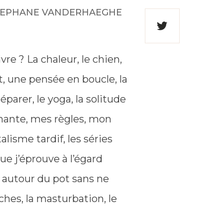
sur
ar STEPHANE VANDERHAEGHE
Facebook
Partager
sur
ivre ? La chaleur, le chien,
Twitter
ent, une pensée en boucle, la
éparer, le yoga, la solitude
rimante, mes règles, mon
lisme tardif, les séries
 j’éprouve à l’égard
r autour du pot sans ne
ches, la masturbation, le