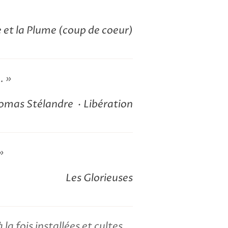
et la Plume (coup de coeur)
e.
omas Stélandre
Libération
Les Glorieuses
a fois installées et cultes,