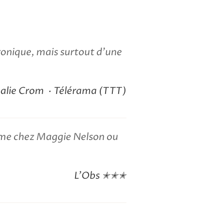
ironique, mais surtout d'une
alie Crom
Télérama (TTT)
omme chez Maggie Nelson ou
L’Obs ✭✭✭