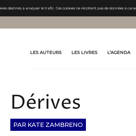
es destinés à analyser le trafic. Ces cookies ne récoltent pas de données à cara
LES AUTEURS
LES LIVRES
L’AGENDA
Dérives
PAR KATE ZAMBRENO