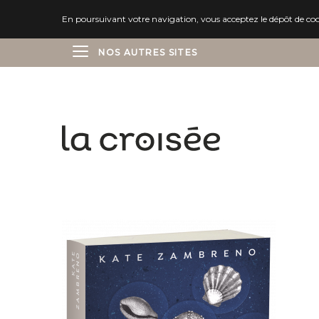
En poursuivant votre navigation, vous acceptez le dépôt de cooki
NOS AUTRES SITES
ÉDITIONS DELCOURT
ÉDITIONS SOLEIL
ÉDITIONS MARCHIALY
ÉDITIONS LES AVRILS