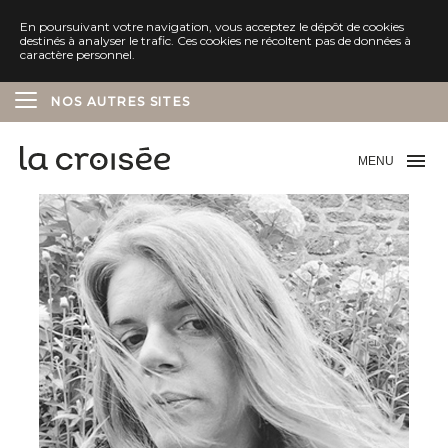
En poursuivant votre navigation, vous acceptez le dépôt de cookies
destinés à analyser le trafic. Ces cookies ne récoltent pas de données à
caractère personnel.
NOS AUTRES SITES
ÉDITIONS DELCOURT
MENU
ÉDITIONS SOLEIL
ÉDITIONS MARCHIALY
ÉDITIONS LES AVRILS