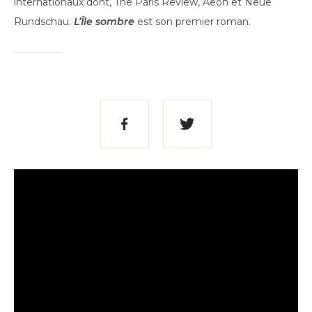
internationaux dont, The Paris Review, Aeon et Neue
Rundschau.
L’Île sombre
est son premier roman.
Partager
Partager
sur
sur
Facebook
Twitter