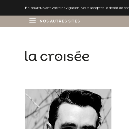
En poursuivant votre navigation, vous acceptez le dépôt de cooki
NOS AUTRES SITES
ÉDITIONS DELCOURT
ÉDITIONS SOLEIL
ÉDITIONS MARCHIALY
ÉDITIONS LES AVRILS