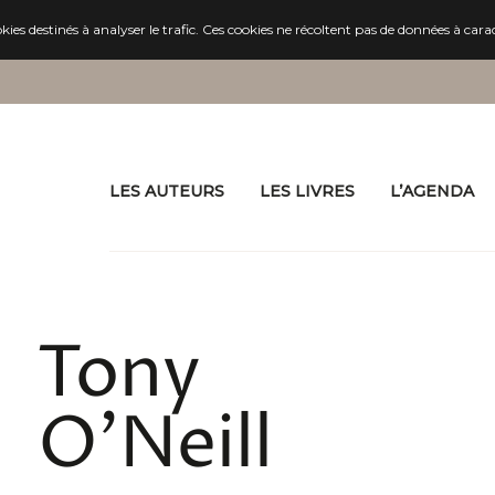
es destinés à analyser le trafic. Ces cookies ne récoltent pas de données à cara
LES AUTEURS
LES LIVRES
L’AGENDA
Tony
O'Neill